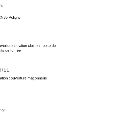
ia
RN85 Poligny.
erture isolation cloisons pose de
its de fumée
OREL
lation couverture maçonnerie
7 04