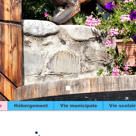
e
Hébergement
Vie municipale
Vie scolai