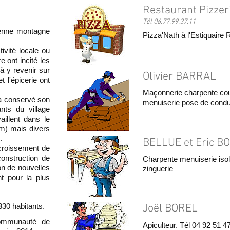
Restaurant Pizzer
Tél 06.77.99.37.11
enne montagne
Pizza'Nath à l'Estiquaire 
ivité locale ou
e ont incité les
e à y revenir sur
Olivier BARRAL
t l'épicerie ont
Maçonnerie charpente couv
l a conservé son
menuiserie pose de condu
ants du village
aillent dans le
m) mais divers
.
BELLUE et Eric B
croissement de
construction de
Charpente menuiserie iso
on de nouvelles
zinguerie
nt pour la plus
330 habitants.
Joël BOREL
communauté de
Apiculteur. Tél 04 92 51 4