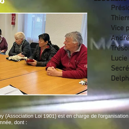
Prési
Thier
Vice p
Andr
Trésor
Luci
Secrét
Delp
 (Association Loi 1901) est en charge de l'organisation
nnée, dont :