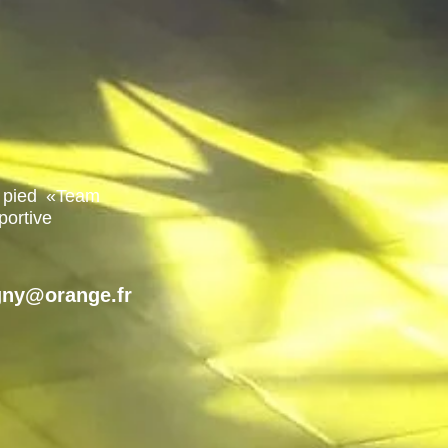
 pied «Team
portive
gny@orange.fr