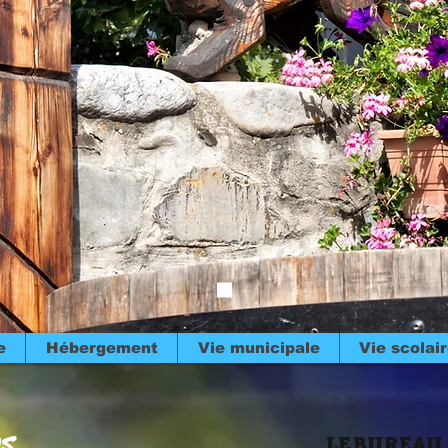
e
Hébergement
Vie municipale
Vie scolai
es
LE BUREAU