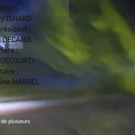
dent :
ry ISNARD
résident :
é DECANIS
ière :
e DECOURTY
aire :
hine MARREL
 de plusieurs